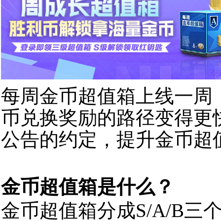
每周
金币
超值箱
上
线
一周
币
兑换
奖励
的
路径
变得
更
公告的约定，提升金币超
金币超值箱是什么？
金币
超值箱
分成
S/A
/B
三