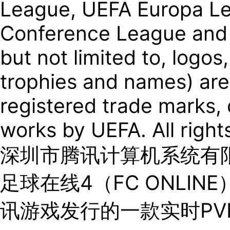
League, UEFA Europa L
Conference League and 
but not limited to, logo
trophies and names) ar
registered trade marks,
works by UEFA. All right
深圳市腾讯计算机系统有限公司
足球在线4（FC ONLINE
讯游戏发行的一款实时PV