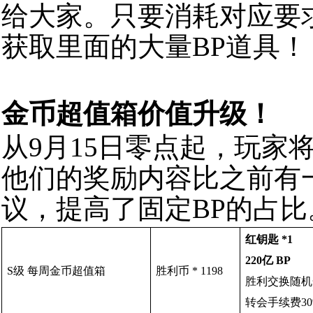
给
大家
。
只要
消耗
对应
要
获取
里面
的
大量
BP
道具
！
金币
超值箱
价值
升级
！
从
9
月
1
5
日
零点
起
，
玩家
他们
的
奖励
内容
比
之前
有
议
，
提高了
固定
BP
的
占比
红钥匙 *1
2
20亿 BP
S
级
每周
金币
超值箱
胜利币
*
1198
胜利交换随机金币
转会手续费3