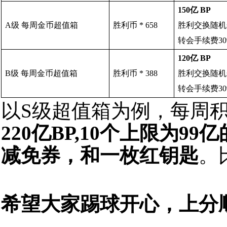
150亿 BP
A
级 每周金币超值箱
胜利币 *
6
5
8
胜利交换随机金币
转会手续费3
120亿 BP
B
级 每周金币超值箱
胜利币 *
3
8
8
胜利交换随机金币
转会手续费3
以
S
级
超值箱
为例
，
每周
22
0亿BP
,1
0
个
上限
为
9
9
亿
减免券
，
和
一枚
红钥匙
。
希望大家踢球开心，上分