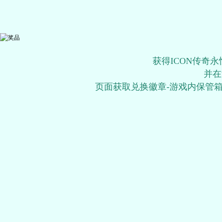
获得ICON传奇
并在
页面获取兑换徽章-游戏内保管箱