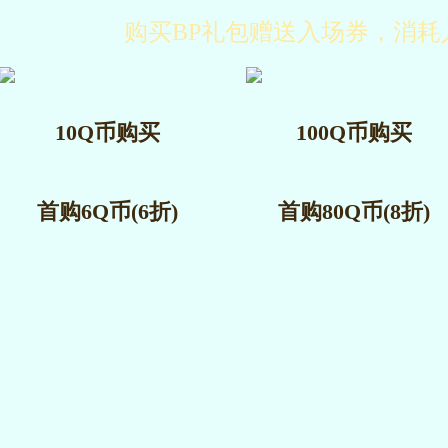
购买BP礼包赠送入场券，消耗
10
Q币购买
100
Q币购买
首购
6
Q币(6折)
首购
80
Q币(8折)