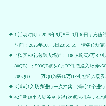
1.活动时间：2025年9月5日-9月30日；充
时间：2025年10月5日23:59:59。请
2.购买BP礼包送入场券： 10QB购买2万B
80QB）；500QB购买6万BP礼包送入场券x5
700QB）； 1万QB购买10万BP礼包送入场券x
3.消耗1入场券进行一次抽奖，消耗10个进
4.消耗10个入场券至少得1次点球机会，在