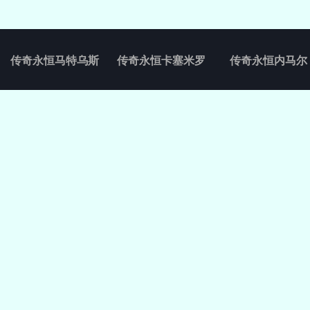
传奇永恒马特乌斯
传奇永恒卡塞米罗
传奇永恒内马尔
传
奇
永
恒
卡
洛
斯