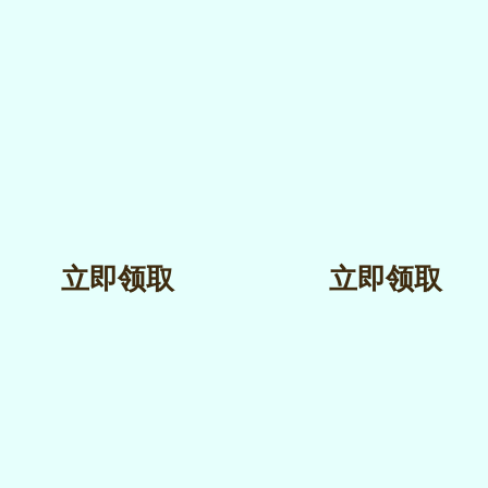
立即领取
立即领取