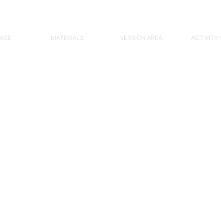
首页
游戏资料
版本专区
活动
AGE
MATERIALS
VERSION AREA
ACTIVITY
新手引导
版本专区
活动
攻略中心
VIP
视频中心
尊享俱
游戏新闻
CDKE
下载专区
游戏
绿茵