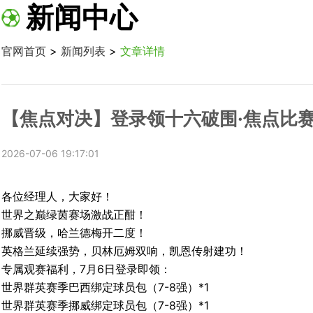
新闻中心
官网首页
>
新闻列表
>
文章详情
【焦点对决】登录领十六破围·焦点比
2026-07-06 19:17:01
各位经理人，大家好！
世界之巅绿茵赛场激战正酣！
挪威晋级，哈兰德梅开二度！
英格兰延续强势，贝林厄姆双响，凯恩传射建功！
专属观赛福利，7月6日登录即领：
世界群英赛季巴西绑定球员包（7-8强）*1
世界群英赛季挪威绑定球员包（7-8强）*1